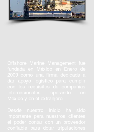
Offshore Marine Management fue
fundada en México en Enero de
2009 como una firma dedicada a
dar apoyo logístico para cumplir
con los requisitos de compañías
internacionales operando en
México y en el extranjero.
Desde nuestro inicio ha sido
importante para nuestros clientes
el poder contar con un proveedor
confiable para dotar tripulaciones