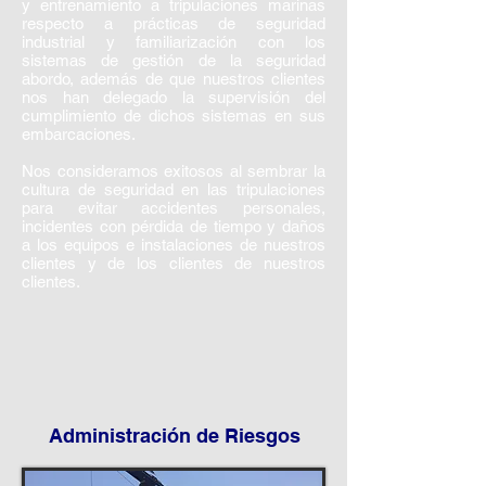
y entrenamiento a tripulaciones marinas
respecto a prácticas de seguridad
industrial y familiarización con los
sistemas de gestión de la seguridad
abordo, además de que nuestros clientes
nos han delegado la supervisión del
cumplimiento de dichos sistemas en sus
embarcaciones.
Nos consideramos exitosos al sembrar la
cultura de seguridad en las tripulaciones
para evitar accidentes personales,
incidentes con pérdida de tiempo y daños
a los equipos e instalaciones de nuestros
clientes y de los clientes de nuestros
clientes.
Administración de Riesgos