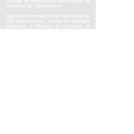
Tácticas de Respuesta y hasta Planes de
Derrames de Hidrocarburos.
Damos entrenamiento con estándares de
OMI para derrames, manejo de materiales
peligrosos, y Sistema de Comando de
Incidentes (ICS).
Coordinamos simulacros a los niveles 1, 2
y 3 locales e internacionales. Planificamos,
coordinamos, conducimos y evaluamos
simulacros de todas dimensiones bajo los
estándares de PREP y de IPIECA OPG.
Consultoría en la
Prevención,
Preparación y
Respuesta a
Derrames
de Hidrocarburos