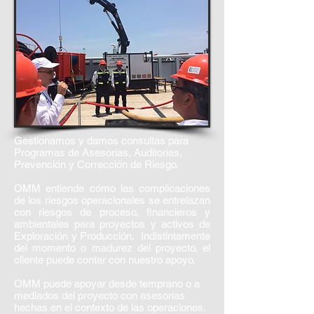
Gestionamos y damos consultas para
Programas de Asesorías, Auditorías,
Prevención y Corrección de Riesgo.
OMM entiende cómo las complicaciones
de los riesgos operacionales se entrelazan
con riesgos de proceso, financieros y
ambientales para proyectos y activos de
Exploración y Producción. Indistintamente
del momento o madurez del proyecto, el
cliente puede contar con nuestro apoyo.
OMM puede apoyar desde temprano o a
mediados del proyecto con asesorías
hechas en el contexto de las operaciones.