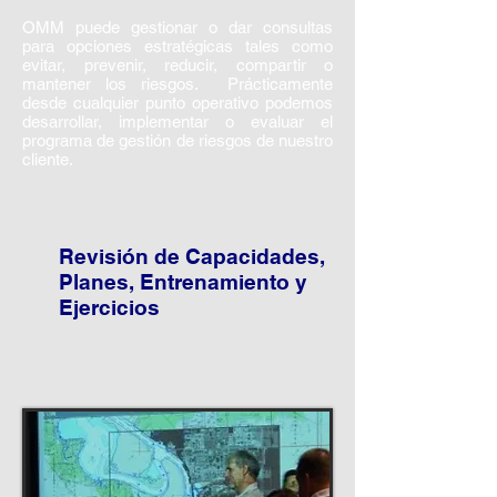
OMM puede gestionar o dar consultas
para opciones estratégicas tales como
evitar, prevenir, reducir, compartir o
mantener los riesgos. Prácticamente
desde cualquier punto operativo podemos
desarrollar, implementar o evaluar el
programa de gestión de riesgos de nuestro
cliente.
Revisión de Capacidades,
Planes, Entrenamiento y
Ejercicios