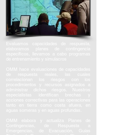
Evaluamos capacidades de respuesta,
elaboramos planes de contingencia
específicos, llevamos a cabo programas
de entrenamiento y simulacros
OMM hace evaluaciones de capacidades
de respuesta reales, las cuales
correlacionan los riesgos con los
procedimientos y recursos asignados a
administrar dichos riesgos. Nuestros
especialistas identifican brechas y
acciones correctivas para las operaciones
tanto en tierra como costa afuera, en
aguas someras y en aguas profundas.
OMM elabora y actualiza Planes de
Contingencias, de Respuesta a
Emergencias, de Evacuación, Guías